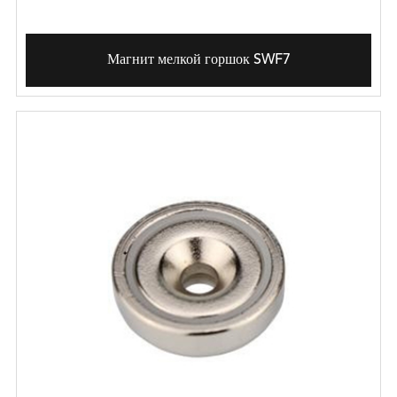
Магнит мелкой горшок SWF7