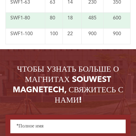
SWF1-63
63
14
230
350
SWF1-80
80
18
485
600
SWF1-100
100
22
900
900
ЧТОБЫ УЗНАТЬ БОЛЬШЕ О
МАГНИТАХ SOUWEST
MAGNETECH, СВЯЖИТЕСЬ С
НАМИ!