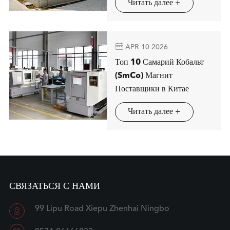
Читать далее +
магнитной сепарации в
Штутгарте

APR 10 2026
Топ 10 Самарий Кобальт
(SmCo) Магнит
Поставщики в Китае
Читать далее +
СВЯЗАТЬСЯ С НАМИ
99 Lipu Road Xiepu Zhenhai Ningbo
