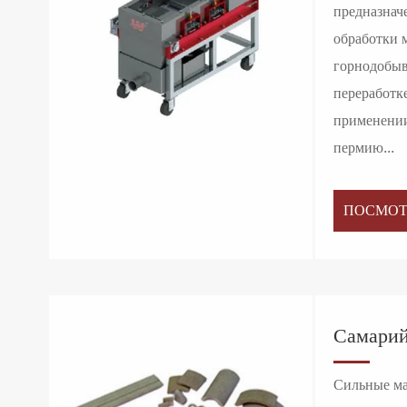
предназнач
обработки 
горнодобы
переработк
применении
пермию...
ПОСМОТ
Самарий
Сильные ма