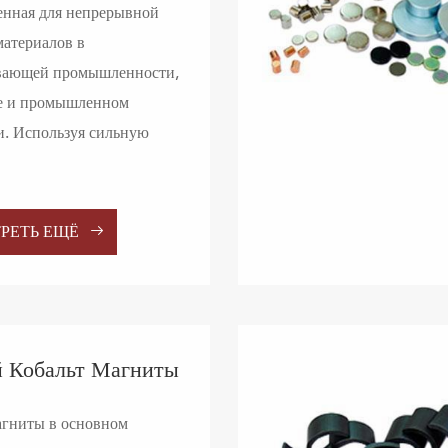
енная для непрерывной
материалов в
вающей промышленности,
е и промышленном
. Используя сильную

РЕТЬ ЕЩЁ
 Кобальт Магниты
гниты в основном