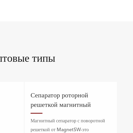
товые типы
Сепаратор роторной
решеткой магнитный
Магнитный сепаратор с поворотной
решеткой от MagnetSW-это