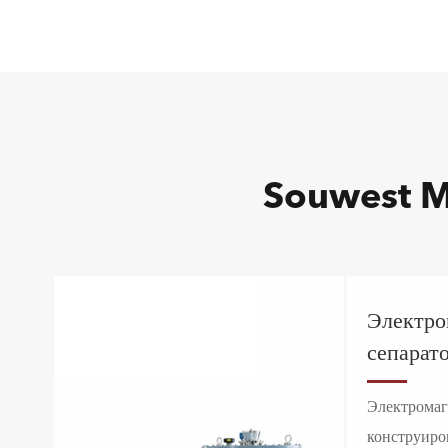
Souwest M
Электро
сепарат
Электромаг
конструиро