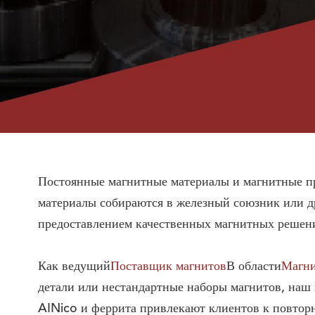
Постоянные магнитные материалы и магнитные пр
материалы собираются в железный союзник или 
предоставлением качественных магнитных решени
Как ведущий
Поставщик магнитов
В области
Магни
детали или нестандартные наборы магнитов, на
AINico и феррита привлекают клиентов к повторн