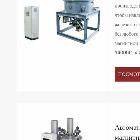
производст
чтобы извл
железистые
без любого
магнитной 
14000Гс к 
ПОСМОТ
Автомат
магнитн