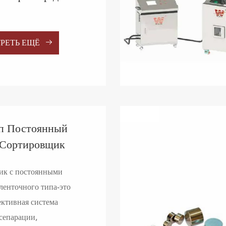

РЕТЬ ЕЩЁ
п Постоянный
 Сортировщик
ик с постоянными
ленточного типа-это
ктивная система
сепарации,