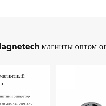
agnetech магниты оптом оп
магнитный
ор
нитный сепаратор
ван для непрерывно