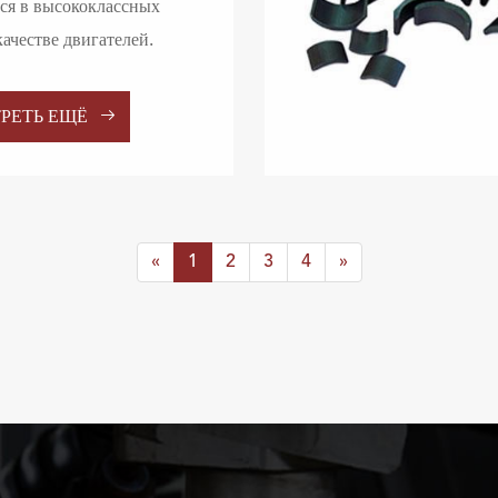
ся в высококлассных
качестве двигателей.

РЕТЬ ЕЩЁ
«
1
2
3
4
»