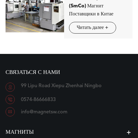
(SmCo) Магнит
Поставщики в Китае
Читать далее +
СВЯЗАТЬСЯ С НАМИ
99 Lipu Road Xiepu Zhenhai Ningbo


0574-86666833

info@magnetsw.com
МАГНИТЫ