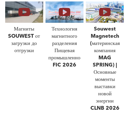
Магниты
Технология
Souwest
SOUWEST от
магнитного
Magnetech
загрузки до
разделения
(материнская
отгрузки
Пищевая
компания
промышленность
MAG
FIC 2026
SPRING) |
Основные
моменты
выставки
новой
энергии
CLNB 2026