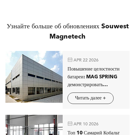
Узнайте больше об обновлениях Souwest
Magnetech

APR 22 2026
Повышение целостности
батареи: MAG SPRING
демонстрировать
передовые решения
Читать далее +
магнитной сепарации в
Штутгарте

APR 10 2026
Топ 10 Самарий Кобальт