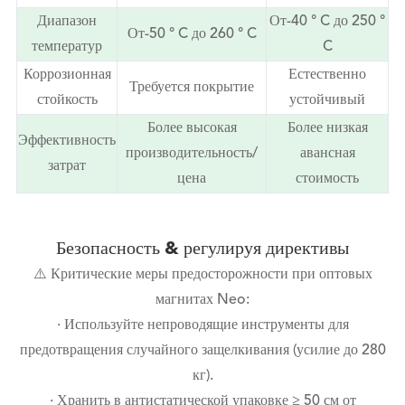
Диапазон
От-40 ° C до 250 °
От-50 ° C до 260 ° C
температур
C
Коррозионная
Естественно
Требуется покрытие
стойкость
устойчивый
Более высокая
Более низкая
Эффективность
производительность/
авансная
затрат
цена
стоимость
Безопасность & регулируя директивы
⚠️ Критические меры предосторожности при оптовых
магнитах Neo:
· Используйте непроводящие инструменты для
предотвращения случайного защелкивания (усилие до 280
кг).
· Хранить в антистатической упаковке ≥ 50 см от