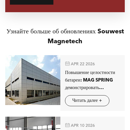
Узнайте больше об обновлениях Souwest
Magnetech

APR 22 2026
Повышение целостности
батареи: MAG SPRING
демонстрировать
передовые решения
Читать далее +
магнитной сепарации в
Штутгарте

APR 10 2026