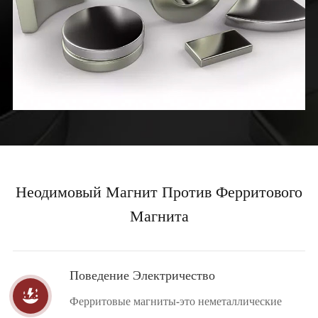
Неодимовый Магнит Против Ферритового
Магнита
Поведение Электричество

Ферритовые магниты-это неметаллические