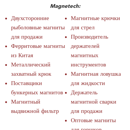
Magnetech:
Двухсторонние
Магнитные крючки
рыболовные магниты
для стрел
для продажи
Производитель
Ферритовые магниты
держателей
из Китая
магнитных
Металлический
инструментов
захватный крюк
Магнитная ловушка
Поставщики
для жидкости
бункерных магнитов
Держатель
Магнитный
магнитной сварки
выдвижной фильтр
для продажи
Оптовые магниты
для горшков