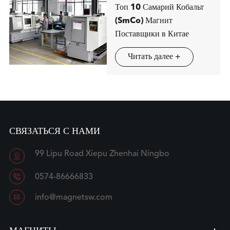
Топ 10 Самарий Кобальт
(SmCo) Магнит
Поставщики в Китае
Читать далее +
СВЯЗАТЬСЯ С НАМИ
99 Lipu Road Xiepu Zhenhai Ningbo


0574-86666833

info@magnetsw.com