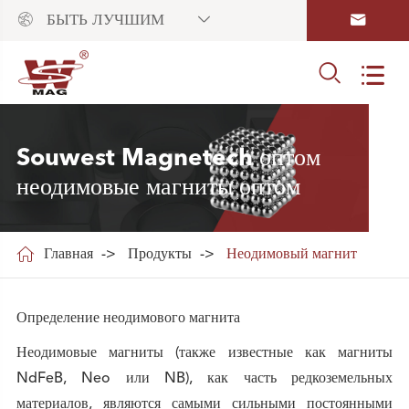



БЫТЬ ЛУЧШИМ


Souwest Magnetech оптом
неодимовые магниты оптом

Главная
Продукты
Неодимовый магнит
Определение неодимового магнита
Неодимовые магниты (также известные как магниты
NdFeB, Neo или NB), как часть редкоземельных
материалов, являются самыми сильными постоянными