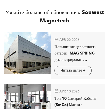
Узнайте больше об обновлениях Souwest
Magnetech

APR 22 2026
Повышение целостности
батареи: MAG SPRING
демонстрировать
передовые решения
Читать далее +
магнитной сепарации в
Штутгарте

APR 10 2026
Топ 10 Самарий Кобальт
(SmCo) Магнит