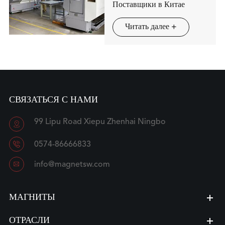
Поставщики в Китае
Читать далее +
СВЯЗАТЬСЯ С НАМИ
99 Lipu Road Xiepu Zhenhai Ningbo


0574-86666833

info@magnetsw.com
МАГНИТЫ
ОТРАСЛИ