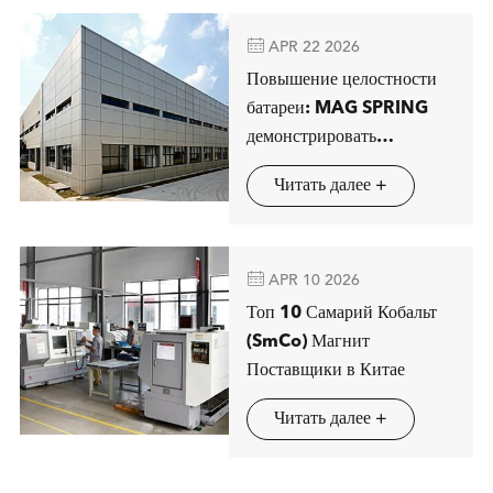

APR 22 2026
Повышение целостности
батареи: MAG SPRING
демонстрировать
передовые решения
Читать далее +
магнитной сепарации в
Штутгарте

APR 10 2026
Топ 10 Самарий Кобальт
(SmCo) Магнит
Поставщики в Китае
Читать далее +