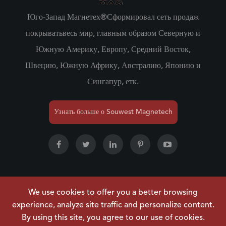
Юго-Запад Магнетех®Сформировал сеть продаж
покрыватьвесь мир, главным образом Северную и
Южную Америку, Европу, Средний Восток,
Швецию, Южную Африку, Австралию, Японию и
Сингапур, етк.
Узнать больше о Souwest Magnetech
We use cookies to offer you a better browsing
Авторское право ©
NINGBO SOUWEST MAGNETECH
experience, analyze site traffic and personalize content.
DEVELOPMENT CO.,LTD.
Все права защищены.
By using this site, you agree to our use of cookies.