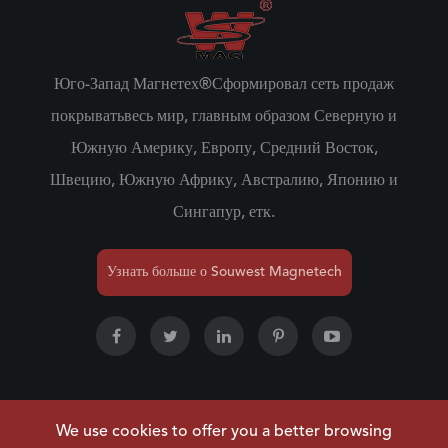
Юго-Запад Магнетех®Сформировал сеть продаж
покрыватьвесь мир, главным образом Северную и
Южную Америку, Европу, Средний Восток,
Швецию, Южную Африку, Австралию, Японию и
Сингапур, етк.
Узнать больше о Souwest Magnetech
We use cookies to offer you a better browsing
Авторское право ©
NINGBO SOUWEST MAGNETECH