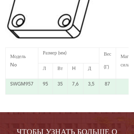
Размер (мм)
Вес
Модель
Магни
No
сила (
(Г)
Л
Вт
H
Д
SWGM957
95
35
7,6
3,5
87
1
ЧТОБЫ УЗНАТЬ БОЛЬШЕ О