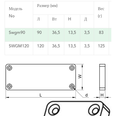
Размер (мм)
Модель
Вес
М
No
(г)
с
Л
Вт
H
Д
Swgm90
90
36,5
13,5
3,5
83
SWGM120
120
36,5
13,5
3,5
125