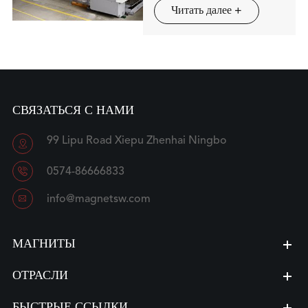
Читать далее +
СВЯЗАТЬСЯ С НАМИ
99 Lipu Road Xiepu Zhenhai Ningbo


0574-86666833

info@magnetsw.com
МАГНИТЫ
ОТРАСЛИ
БЫСТРЫЕ ССЫЛКИ