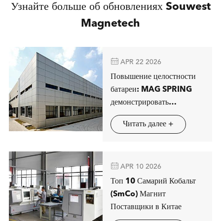
Узнайте больше об обновлениях Souwest
Magnetech

APR 22 2026
Повышение целостности
батареи: MAG SPRING
демонстрировать
передовые решения
Читать далее +
магнитной сепарации в
Штутгарте

APR 10 2026
Топ 10 Самарий Кобальт
(SmCo) Магнит
Поставщики в Китае